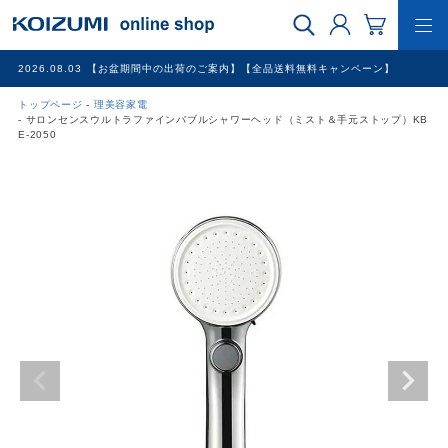
2026.08.03
【お盆期間中の出荷のご案内】【全品送料無料キャンペーン】
トップページ
理美容家電
WEB限定品
サロンセンスウルトラファインバブルシャワーヘッド（ミスト＆手元ストップ）KB
E-2050
理美容家電
調理家電
冷暖房家電
家具
その他