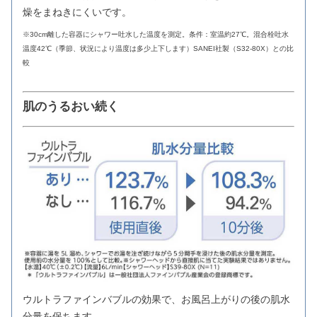
燥をまねきにくいです。
※30cm離した容器にシャワー吐水した温度を測定。条件：室温約27℃。混合栓吐水
温度42℃（季節、状況により温度は多少上下します）SANEI社製（S32-80X）との比
較
肌のうるおい続く
ウルトラファインバブルの効果で、お風呂上がりの後の肌水
分量を保ちます。