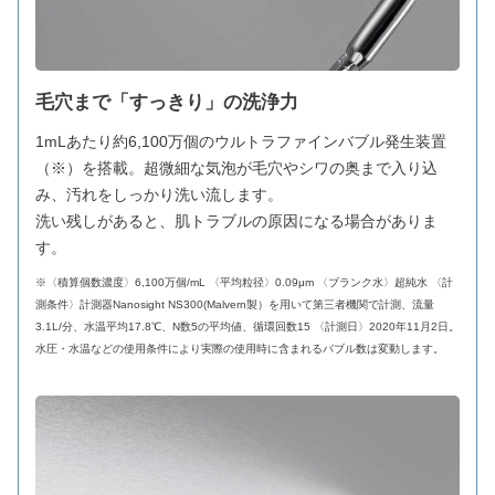
毛穴まで「すっきり」の洗浄力
1mLあたり約6,100万個のウルトラファインバブル発生装置
（※）を搭載。超微細な気泡が毛穴やシワの奥まで入り込
み、汚れをしっかり洗い流します。
洗い残しがあると、肌トラブルの原因になる場合がありま
す。
※〈積算個数濃度〉6,100万個/mL 〈平均粒径〉0.09μm 〈ブランク水〉超純水 〈計
測条件〉計測器Nanosight NS300(Malvern製）を用いて第三者機関で計測、流量
3.1L/分、水温平均17.8℃、N数5の平均値、循環回数15 〈計測日〉2020年11月2日。
水圧・水温などの使用条件により実際の使用時に含まれるバブル数は変動します。