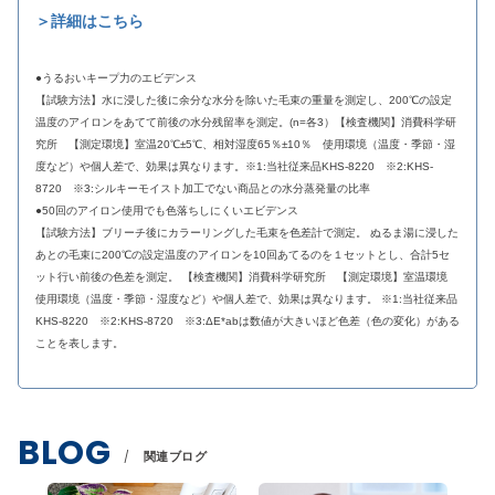
＞詳細はこちら
●うるおいキープ力のエビデンス
【試験方法】水に浸した後に余分な水分を除いた毛束の重量を測定し、200℃の設定
温度のアイロンをあてて前後の水分残留率を測定。(n=各3）【検査機関】消費科学研
究所 【測定環境】室温20℃±5℃、相対湿度65％±10％ 使用環境（温度・季節・湿
度など）や個人差で、効果は異なります。※1:当社従来品KHS-8220 ※2:KHS-
8720 ※3:シルキーモイスト加工でない商品との水分蒸発量の比率
●50回のアイロン使用でも色落ちしにくいエビデンス
【試験方法】ブリーチ後にカラーリングした毛束を色差計で測定。 ぬるま湯に浸した
あとの毛束に200℃の設定温度のアイロンを10回あてるのを１セットとし、合計5セ
ット行い前後の色差を測定。 【検査機関】消費科学研究所 【測定環境】室温環境
使用環境（温度・季節・湿度など）や個人差で、効果は異なります。 ※1:当社従来品
KHS-8220 ※2:KHS-8720 ※3:ΔE*abは数値が大きいほど色差（色の変化）がある
ことを表します。
BLOG
関連ブログ