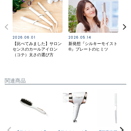
2026.06.01
2026.05.14
20
【比べてみました】サロン
新発想『シルキーモイスト
ス
センスのカールアイロン
®』プレートのヒミツ
る
（コテ）太さの選び方
（K
関連商品