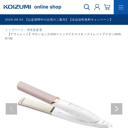
2026.08.03
【お盆期間中の出荷のご案内】【全品送料無料キャンペーン】
トップページ
理美容家電
WEB限定品
【アウトレット】サロンセンス300ツインマイナスイオンストレートアイロンKHS-
8740
理美容家電
調理家電
冷暖房家電
家具
その他