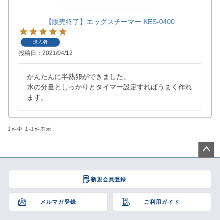
アウトレットSALE
【販売終了】エッグスチーマー KES-0400
ブログ
購入者
投稿日
2021/04/12
ご利用ガイド
かんたんに半熟卵ができました。

水の分量としっかりとタイマー設定すればうまく作れ
ます。
ログイン
お問い合わせ
1
件中
1
-
1
件表示
ペー
ジト
新規会員登録
ップ
へ
メルマガ登録
ご利用ガイド