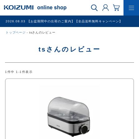
2026.08.03
【お盆期間中の出荷のご案内】【全品送料無料キャンペーン】
トップページ
tsさんのレビュー
WEB限定品
tsさんのレビュー
理美容家電
1
件中
1
-
1
件表示
調理家電
冷暖房家電
家具
その他