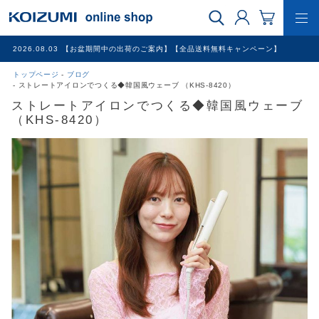
2026.08.03
【お盆期間中の出荷のご案内】【全品送料無料キャンペーン】
トップページ
ブログ
WEB限定品
ストレートアイロンでつくる◆韓国風ウェーブ （KHS-8420）
ストレートアイロンでつくる◆韓国風ウェーブ
（KHS-8420）
理美容家電
調理家電
冷暖房家電
家具
その他