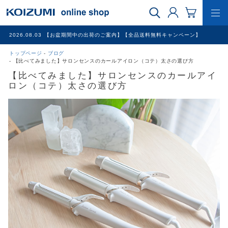
2026.08.03
【お盆期間中の出荷のご案内】【全品送料無料キャンペーン】
トップページ
ブログ
WEB限定品
【比べてみました】サロンセンスのカールアイロン（コテ）太さの選び方
【比べてみました】サロンセンスのカールアイ
ロン（コテ）太さの選び方
理美容家電
調理家電
冷暖房家電
家具
その他