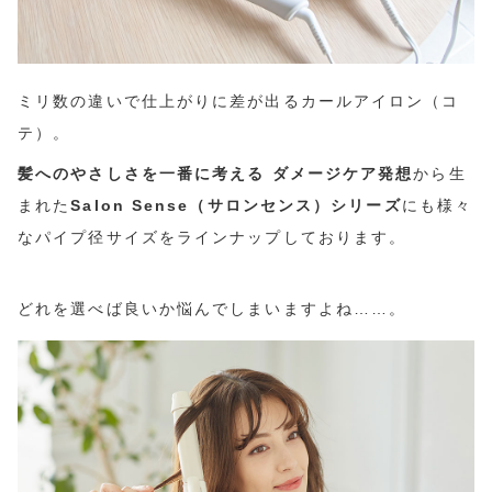
アウトレットSALE
ブログ
ミリ数の違いで仕上がりに差が出るカールアイロン（コ
テ）。
ご利用ガイド
髪へのやさしさを一番に考える ダメージケア発想
から生
まれた
Salon Sense（サロンセンス）シリーズ
にも様々
ログイン
なパイプ径サイズをラインナップしております。
お問い合わせ
どれを選べば良いか悩んでしまいますよね……。