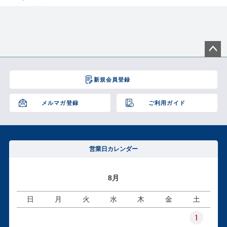
ペー
ジト
新規会員登録
ップ
へ
メルマガ登録
ご利用ガイド
営業日カレンダー
8月
日
月
火
水
木
金
土
1