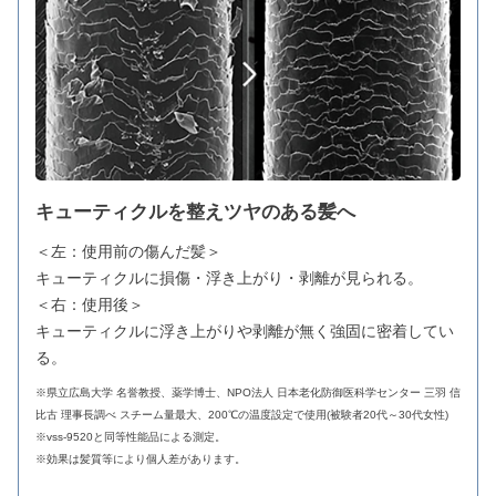
キューティクルを整えツヤのある髪へ
＜左：使用前の傷んだ髪＞
キューティクルに損傷・浮き上がり・剥離が見られる。
＜右：使用後＞
キューティクルに浮き上がりや剥離が無く強固に密着してい
る。
※県立広島大学 名誉教授、薬学博士、NPO法人 日本老化防御医科学センター 三羽 信
比古 理事長調べ スチーム量最大、200℃の温度設定で使用(被験者20代～30代女性)
※vss-9520と同等性能品による測定。
※効果は髪質等により個人差があります。