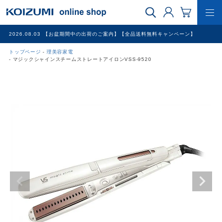
2026.08.03
【お盆期間中の出荷のご案内】【全品送料無料キャンペーン】
トップページ
理美容家電
WEB限定品
マジックシャインスチームストレートアイロンVSS-9520
理美容家電
調理家電
冷暖房家電
家具
その他