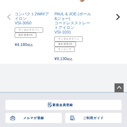
コンパクト2WAYア
PAUL & JOE (ポール
イロン
&ジョー)
VSI-3050
コードレスストレー
トアイロン
ヴィダルサスーン
VSI-1031
海外使用OK
ヴィダルサスーン
¥
4,180
海外使用OK
税込
ラッピング
¥
9,130
税込
ペー
ジト
新規会員登録
ップ
へ
メルマガ登録
ご利用ガイド