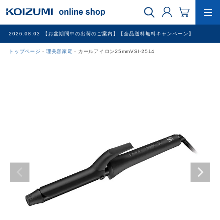
2026.08.03
【お盆期間中の出荷のご案内】【全品送料無料キャンペーン】
トップページ
理美容家電
カールアイロン25mmVSI-2514
WEB限定品
理美容家電
調理家電
冷暖房家電
家具
その他