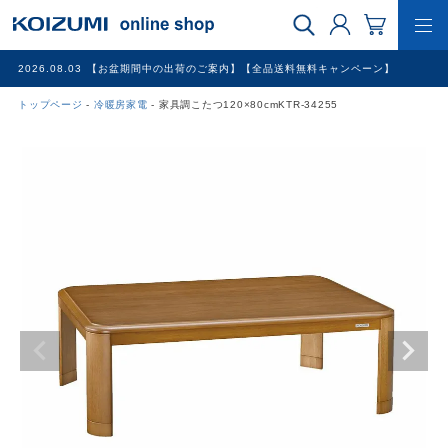
2026.08.03
【お盆期間中の出荷のご案内】【全品送料無料キャンペーン】
トップページ
冷暖房家電
家具調こたつ120×80cmKTR-34255
WEB限定品
理美容家電
調理家電
冷暖房家電
家具
その他