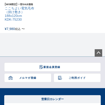
[WEB限定] 一部SALE価格
ここちよい電気毛布
（掛け敷き）
188x120cm
KDK-75230
¥
7,980
〜
税込
ペー
ジト
新規会員登録
ップ
へ
メルマガ登録
ご利用ガイド
営業日カレンダー