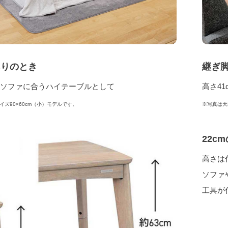
ありのとき
継ぎ
m ソファに合うハイテーブルとして
高さ4
イズ90×60cm（小）モデルです。
※写真は天
22c
高さは
ソファ
工具が