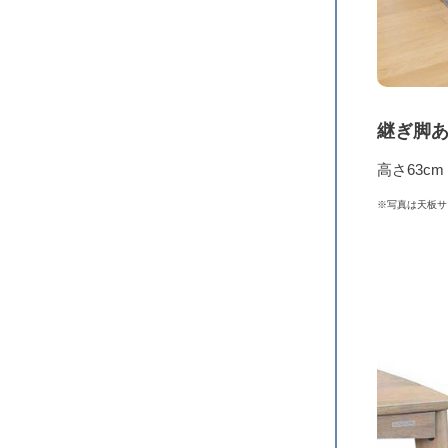
継ぎ脚
高さ63c
※写真は天板サ