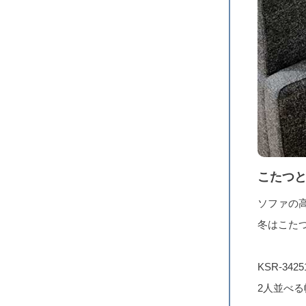
こたつ
ソファの
冬はこた
KSR-34
2人並べる