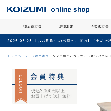
理美容家電
調理家電
冷暖房家電
2026.08.03
【お盆期間中の出荷のご案内】【全品送
トップページ
冷暖房家電
ソファ用こたつ（大）120×70cmKSR