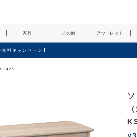
検索
家具
その他
アウトレット
料無料キャンペーン】
-34251
ソ
（
K
¥
3