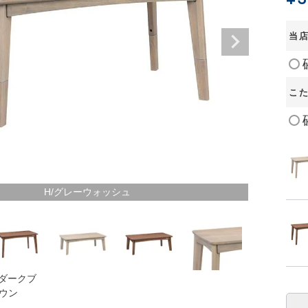
当
こ
H/グレーウォッシュ
/ダークブ
ウン