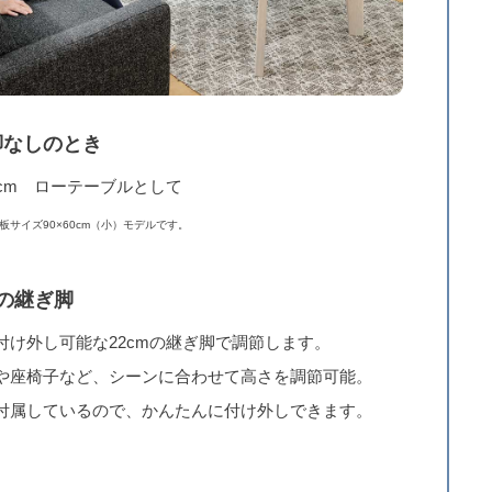
脚なしのとき
1cm ローテーブルとして
板サイズ90×60cm（小）モデルです。
mの継ぎ脚
付け外し可能な22cmの継ぎ脚で調節します。
や座椅子など、シーンに合わせて高さを調節可能。
付属しているので、かんたんに付け外しできます。