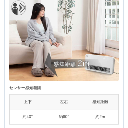
センサー感知範囲
上下
左右
感知距離
約40°
約60°
約2m