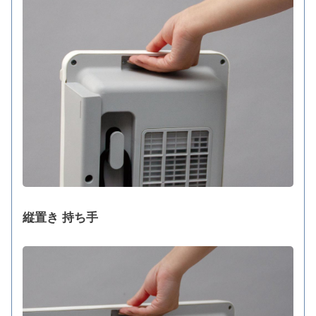
縦置き 持ち手