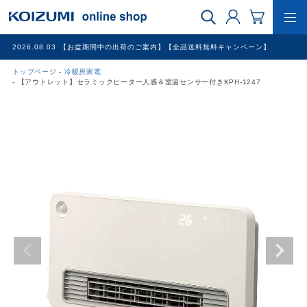
2026.08.03
【お盆期間中の出荷のご案内】【全品送料無料キャンペーン】
トップページ
冷暖房家電
WEB限定品
【アウトレット】セラミックヒーター人感＆室温センサー付きKPH-1247
理美容家電
調理家電
冷暖房家電
家具
その他