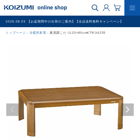
2026.08.03
【お盆期間中の出荷のご案内】【全品送料無料キャンペーン】
トップページ
冷暖房家電
家具調こたつ120×80cmKTR-34255
WEB限定品
理美容家電
調理家電
冷暖房家電
家具
その他