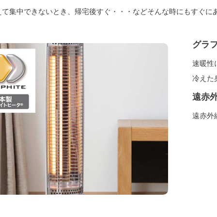
えて集中できないとき、帰宅後すぐ・・・などそんな時にもすぐに
グラ
速暖性
冷えた
遠赤
遠赤外