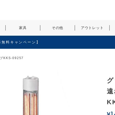
検索
家具
その他
アウトレット
料無料キャンペーン】
KS-09257
グ
遠
K
¥
1