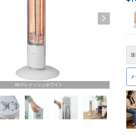
送
メ
W/グレイッシュホワイト