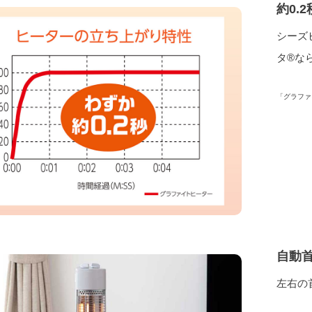
約0.
シーズ
タ®な
「グラファ
自動
左右の