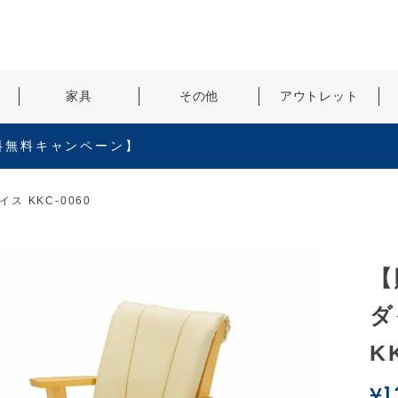
検索
家具
その他
アウトレット
料無料キャンペーン】
 KKC-0060
【
ダ
K
¥
1