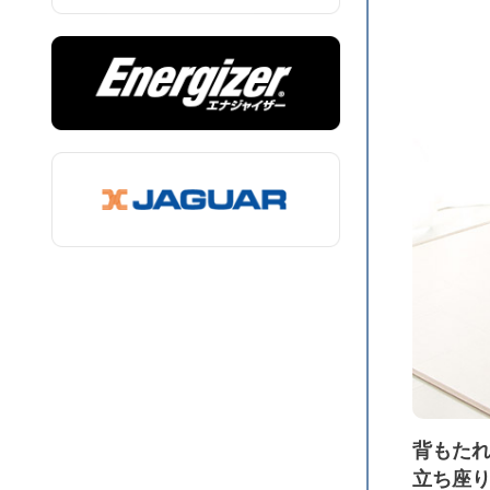
背もた
立ち座