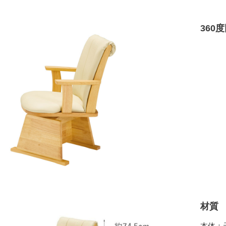
360
材質
本体：