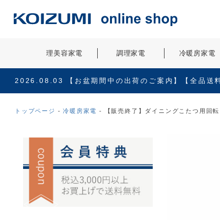
理美容家電
調理家電
冷暖房家電
2026.08.03
【お盆期間中の出荷のご案内】【全品送
トップページ
冷暖房家電
【販売終了】ダイニングこたつ用回転イス