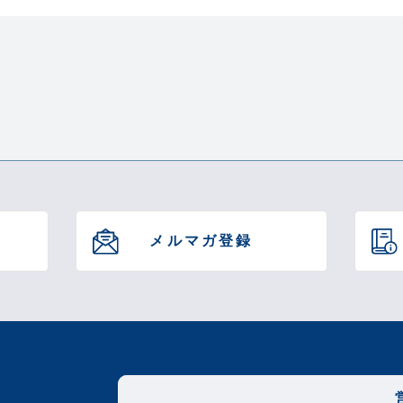
本体：
張り材
クッシ
約12.5
間
1年間
メルマガ登録
この商品について問い合