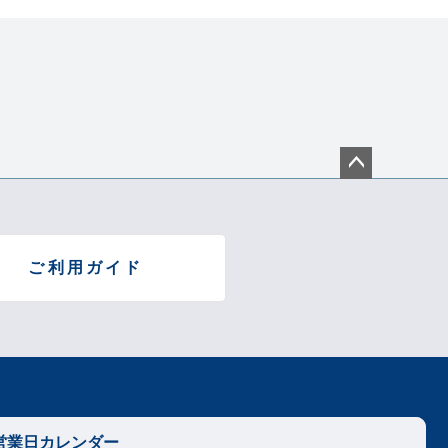
天然木（ウレタン樹脂塗装）
：合成皮革
ョン材：ウレタンフォーム
kg
ペー
ジト
ップ
へ
ご利用ガイド
わせ
営業日カレンダー