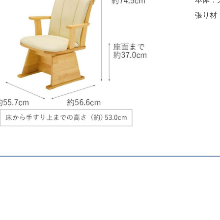
張り材
く
（mm）
約557×
高さ（mm）
約370
けまでの高さ（mm）
約530