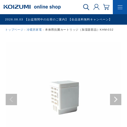
2026.08.03
【お盆期間中の出荷のご案内】【全品送料無料キャンペーン】
トップページ
冷暖房家電
本体用抗菌カートリッジ（加湿器部品）KHM-032
WEB限定品
理美容家電
調理家電
冷暖房家電
家具
その他