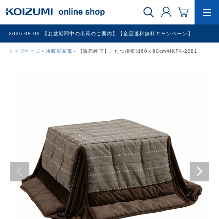
2026.08.03
【お盆期間中の出荷のご案内】【全品送料無料キャンペーン】
トップページ
冷暖房家電
【販売終了】こたつ掛布団60ｘ60cm用KFK-2081
WEB限定品
理美容家電
調理家電
冷暖房家電
家具
その他