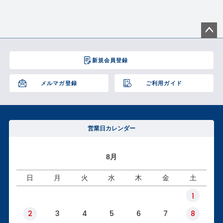
ペー
ジト
新規会員登録
ップ
へ
メルマガ登録
ご利用ガイド
営業日カレンダー
8月
日
月
火
水
木
金
土
1
2
3
4
5
6
7
8