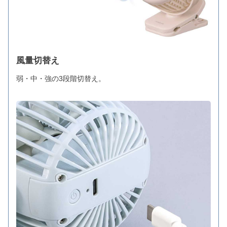
風量切替え
弱・中・強の3段階切替え。