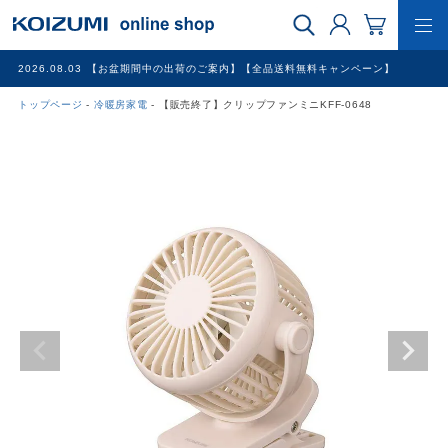
2026.08.03
【お盆期間中の出荷のご案内】【全品送料無料キャンペーン】
トップページ
冷暖房家電
【販売終了】クリップファンミニKFF-0648
WEB限定品
理美容家電
調理家電
冷暖房家電
家具
その他