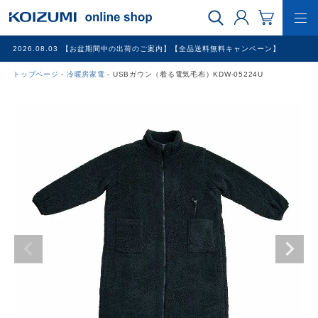
2026.08.03
【お盆期間中の出荷のご案内】【全品送料無料キャンペーン】
トップページ
冷暖房家電
USBガウン（着る電気毛布）KDW-05224U
WEB限定品
理美容家電
調理家電
冷暖房家電
家具
その他