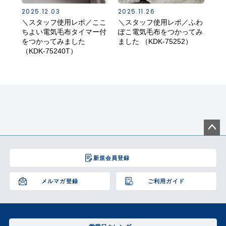
2025.12.03
2025.11.26
202
＼スタッフ使用レポ／ここ
＼スタッフ使用レポ／ふわ
ご
ちよい電気毛布タイマー付
ぽこ電気毛布をつかってみ
気
をつかってみました
ました （KDK-75252）
（KDK-75240T）
ペー
ジト
新規会員登録
ップ
へ
メルマガ登録
ご利用ガイド