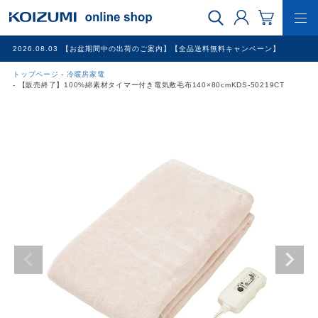
2026.08.03
【お盆期間中の出荷のご案内】【全品送料無料キャンペーン】
トップページ
冷暖房家電
WEB限定品
【販売終了】100%綿素材タイマー付き電気敷毛布140×80cmKDS-50219CT
理美容家電
調理家電
冷暖房家電
家具
その他