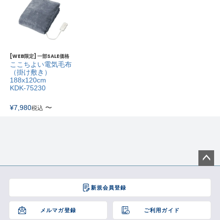
[WEB限定] 一部SALE価格
ここちよい電気毛布
（掛け敷き）
188x120cm
KDK-75230
¥
7,980
〜
税込
ペー
ジト
新規会員登録
ップ
へ
メルマガ登録
ご利用ガイド