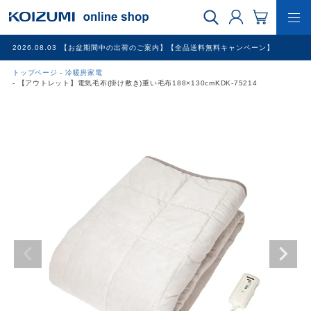
2026.08.03
【お盆期間中の出荷のご案内】【全品送料無料キャンペーン】
トップページ
冷暖房家電
WEB限定品
【アウトレット】電気毛布(掛け敷き)重い毛布188×130cmKDK-75214
理美容家電
調理家電
冷暖房家電
家具
その他