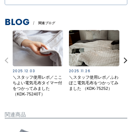
BLOG
関連ブログ
2025.12.03
2025.11.26
202
＼スタッフ使用レポ／ここ
＼スタッフ使用レポ／ふわ
ご
ちよい電気毛布タイマー付
ぽこ電気毛布をつかってみ
気
をつかってみました
ました （KDK-75252）
（KDK-75240T）
関連商品