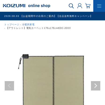
2026.08.03
【お盆期間中の出荷のご案内】【全品送料無料キャンペーン】
トップページ
冷暖房家電
WEB限定品
【アウトレット】電気カーペット176x176cmKDC-2003
理美容家電
調理家電
冷暖房家電
家具
その他