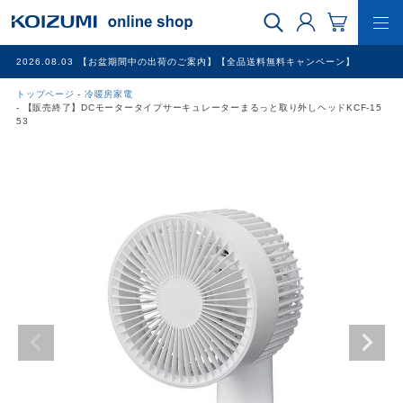
2026.08.03
【お盆期間中の出荷のご案内】【全品送料無料キャンペーン】
トップページ
冷暖房家電
WEB限定品
【販売終了】DCモータータイプサーキュレーターまるっと取り外しヘッドKCF-15
53
理美容家電
調理家電
冷暖房家電
家具
その他