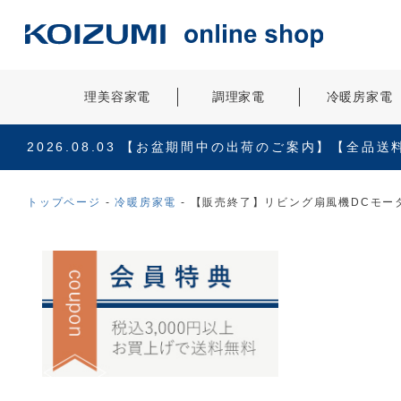
理美容家電
調理家電
冷暖房家電
2026.08.03
【お盆期間中の出荷のご案内】【全品送
トップページ
冷暖房家電
【販売終了】リビング扇風機DCモーター