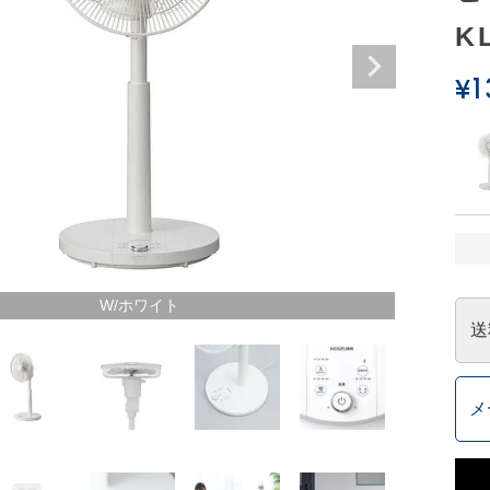
K
¥
1
W/ホワイト
送
メ