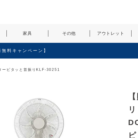
検索
家具
その他
アウトレット
料無料キャンペーン】
ピタッと首振りKLF-30251
【
リ
D
ピ