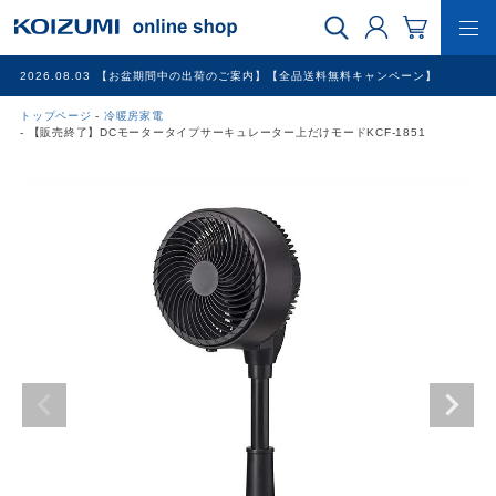
2026.08.03
【お盆期間中の出荷のご案内】【全品送料無料キャンペーン】
トップページ
冷暖房家電
WEB限定品
【販売終了】DCモータータイプサーキュレーター上だけモードKCF-1851
理美容家電
調理家電
冷暖房家電
家具
その他