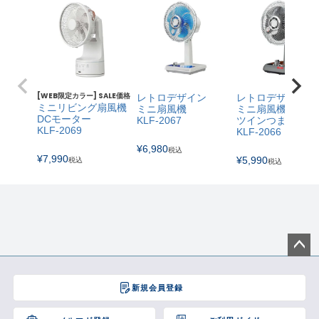
[WEB限定カラー] SALE価格
レトロデザイン
レトロデザイン
ミニリビング扇風機
ミニ扇風機
ミニ扇風機
DCモーター
KLF-2067
ツインつまみ
KLF-2069
KLF-2066
¥
6,980
税込
¥
7,990
¥
5,990
税込
税込
ペー
ジト
新規会員登録
ップ
へ