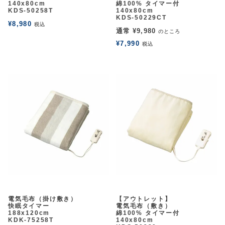
140x80cm
綿100% タイマー付
KDS-50258T
140x80cm
KDS-50229CT
¥
8,980
税込
通常
¥
9,980
のところ
¥
7,990
税込
余白
余白
電気毛布（掛け敷き）
【アウトレット】
快眠タイマー
電気毛布（敷き）
188x120cm
綿100% タイマー付
KDK-75258T
140x80cm