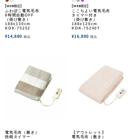
ウォルナット
グレー
パープル
白2
白2
[WEB限定]
[WEB限定]
アウトレットSALE
ふわぽこ電気毛布
ここちよい電気毛布
8時間自動OFF
タイマー付き
（掛け敷き）
（掛け敷き）
188x130cm
188x120cm
ブログ
KDK-75252
KDK-75240T
¥
14,880
¥
16,880
税込
税込
ご利用ガイド
ログイン
お問い合わせ
余白
余白
電気毛布（敷き）
【アウトレット】
快眠タイマー
電気毛布（敷き）