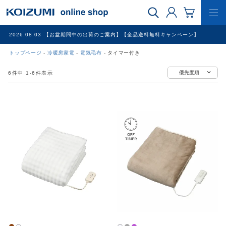
2026.08.03
【お盆期間中の出荷のご案内】【全品送料無料キャンペーン】
トップページ
冷暖房家電
電気毛布
タイマー付き
WEB限定品
優先度順
6
件中
1
-
6
件表示
理美容家電
調理家電
冷暖房家電
家具
その他