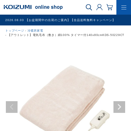
2026.08.03
【お盆期間中の出荷のご案内】【全品送料無料キャンペーン】
トップページ
冷暖房家電
WEB限定品
【アウトレット】電気毛布（敷き）綿100% タイマー付140x80cmKDS-50229CT
理美容家電
調理家電
冷暖房家電
家具
その他