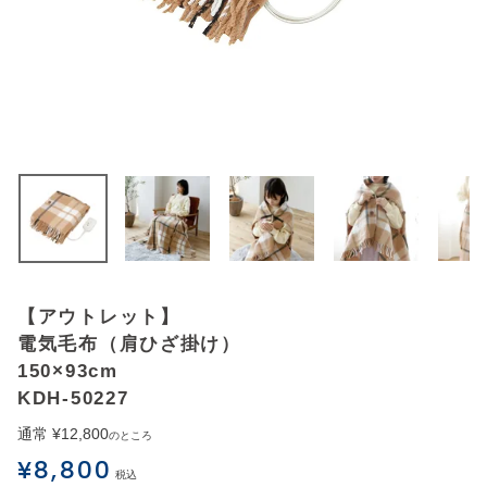
アウトレットSALE
ブログ
ご利用ガイド
ログイン
お問い合わせ
【アウトレット】
電気毛布（肩ひざ掛け）
150×93cm
KDH-50227
通常
¥
12,800
のところ
¥
8,800
税込