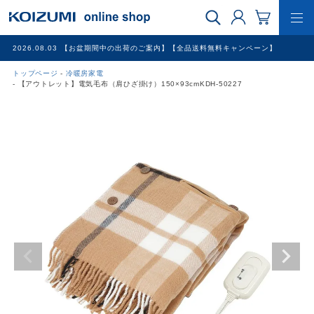
2026.08.03
【お盆期間中の出荷のご案内】【全品送料無料キャンペーン】
トップページ
冷暖房家電
WEB限定品
【アウトレット】電気毛布（肩ひざ掛け）150×93cmKDH-50227
理美容家電
調理家電
冷暖房家電
家具
その他