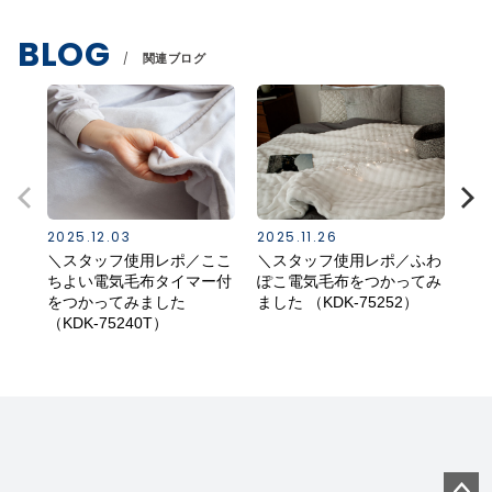
BLOG
関連ブログ
2025.12.03
2025.11.26
202
＼スタッフ使用レポ／ここ
＼スタッフ使用レポ／ふわ
ご
ちよい電気毛布タイマー付
ぽこ電気毛布をつかってみ
気
をつかってみました
ました （KDK-75252）
（KDK-75240T）