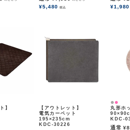
¥
5,480
¥
1,980
税込
余白
グレー
ピンク
ト】
【アウトレット】
丸形ホ
電気カーペット
90×90
195×235cm
KDC-0
KDC-30226
通常
¥
8