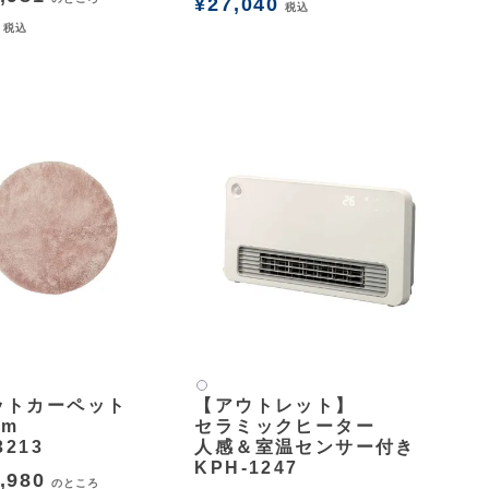
¥
27,040
税込
税込
白2
ットカーペット
【アウトレット】
cm
セラミックヒーター
3213
人感＆室温センサー付き
KPH-1247
,980
のところ