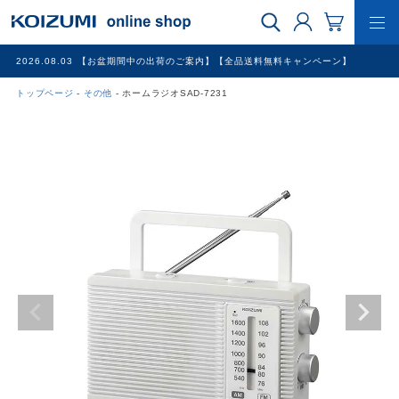
2026.08.03
【お盆期間中の出荷のご案内】【全品送料無料キャンペーン】
トップページ
その他
ホームラジオSAD-7231
WEB限定品
理美容家電
調理家電
冷暖房家電
家具
その他