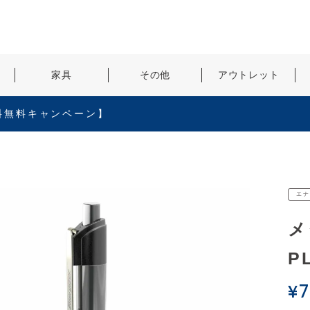
検索
家具
その他
アウトレット
料無料キャンペーン】
エナ
メ
P
¥