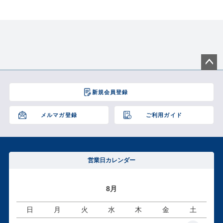
ペー
ジト
新規会員登録
ップ
へ
メルマガ登録
ご利用ガイド
営業日カレンダー
8月
日
月
火
水
木
金
土