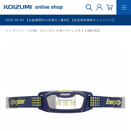
2026.08.03
【お盆期間中の出荷のご案内】【全品送料無料キャンペーン】
トップページ
その他
コンパクトスポーツヘッドライトHDCS22
WEB限定品
理美容家電
調理家電
冷暖房家電
家具
その他