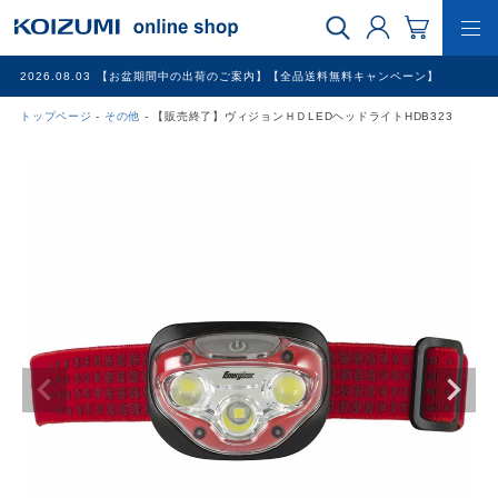
2026.08.03
【お盆期間中の出荷のご案内】【全品送料無料キャンペーン】
トップページ
その他
【販売終了】ヴィジョンＨＤLEDヘッドライトHDB323
WEB限定品
理美容家電
調理家電
冷暖房家電
家具
その他