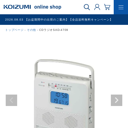
2026.08.03
【お盆期間中の出荷のご案内】【全品送料無料キャンペーン】
トップページ
その他
CDラジオSAD-4709
WEB限定品
理美容家電
調理家電
冷暖房家電
家具
その他