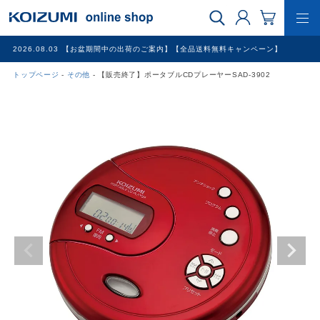
2026.08.03
【お盆期間中の出荷のご案内】【全品送料無料キャンペーン】
トップページ
その他
【販売終了】ポータブルCDプレーヤーSAD-3902
WEB限定品
理美容家電
調理家電
冷暖房家電
家具
その他