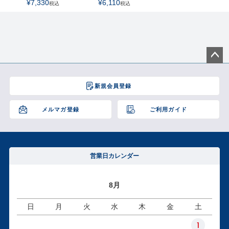
¥
7,330
¥
6,110
税込
税込
ペー
ジト
新規会員登録
ップ
へ
メルマガ登録
ご利用ガイド
営業日カレンダー
8月
日
月
火
水
木
金
土
1