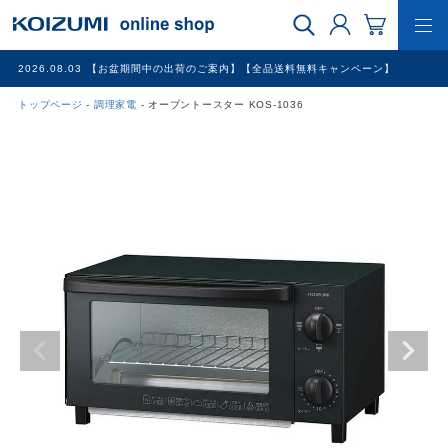
2026.08.03
【お盆期間中の出荷のご案内】【全品送料無料キャンペーン】
トップページ
調理家電
オーブントースター KOS-1036
WEB限定品
理美容家電
調理家電
冷暖房家電
家具
その他