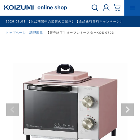
2026.08.03
【お盆期間中の出荷のご案内】【全品送料無料キャンペーン】
トップページ
調理家電
【販売終了】オーブントースターKOS-0703
WEB限定品
理美容家電
調理家電
冷暖房家電
家具
その他