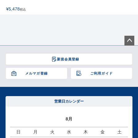
¥
5,478
税込
ペー
ジト
新規会員登録
ップ
へ
メルマガ登録
ご利用ガイド
営業日カレンダー
8月
日
月
火
水
木
金
土