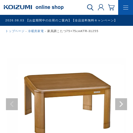
2026.08.03
【お盆期間中の出荷のご案内】【全品送料無料キャンペーン】
トップページ
冷暖房家電
家具調こたつ75×75cmKTR-31255
WEB限定品
理美容家電
調理家電
冷暖房家電
家具
その他