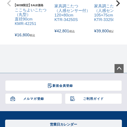
[WEB限定] SALE価格
家具調こたつ
家具調こたつ
ここちよいこたつ
（人感センサー付）
（人感センサー付
（丸型）
120×80cm
105×75cm
直径90cm
KTR-34250S
KTR-33250S
KMR-42251
¥
42,801
¥
39,800
税込
税込
¥
16,800
税込
ペー
ジト
新規会員登録
ップ
へ
メルマガ登録
ご利用ガイド
営業日カレンダー