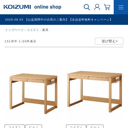
2026.08.03
【お盆期間中の出荷のご案内】【全品送料無料キャンペーン】
トップページ
コイズミ
家具
WEB限定品
151
件中
1
-
30
件表示
理美容家電
調理家電
冷暖房家電
家具
その他
コイズミ
ビーノ
コイズミ
ビーノ