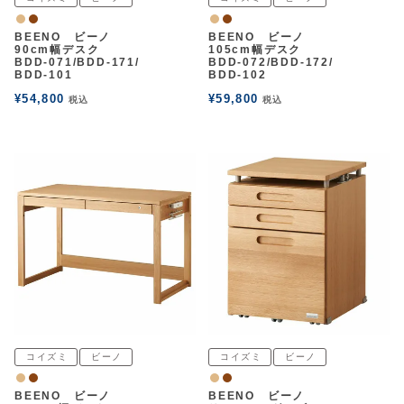
アウトレットSALE
ナチュラル
ウォルナット
ナチュラル
ウォルナット
BEENO ビーノ
BEENO ビーノ
90cm幅デスク
105cm幅デスク
BDD-071/BDD-171/
BDD-072/BDD-172/
ブログ
BDD-101
BDD-102
¥
54,800
¥
59,800
税込
税込
ご利用ガイド
ログイン
お問い合わせ
コイズミ
ビーノ
コイズミ
ビーノ
ナチュラル
ウォルナット
ナチュラル
ウォルナット
BEENO ビーノ
BEENO ビーノ