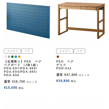
コイズミ
ペグ
コイズミ
ペグ
グレー
緑
パッションブルー
オレンジ
ウォルナット
白2
【在庫限り】PEG ペグ
PEG ペグ
ペグボード （2枚1組）
デスク
PDA-697/PDA-698/
PDD-642
PDA-694/PDA-695/
通常
¥
47,800
PDA-696
のところ
¥
39,800
通常
¥
18,700
税込
のところ
¥
15,000
税込