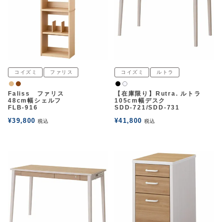
コイズミ
ファリス
コイズミ
ルトラ
ナチュラル
ウォルナット
黒
白2
Faliss ファリス
【在庫限り】Rutra. ルトラ
48cm幅シェルフ
105cm幅デスク
FLB-916
SDD-721/SDD-731
¥
39,800
¥
41,800
税込
税込