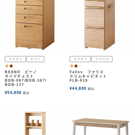
コイズミ
ビーノ
コイズミ
ファリス
ナチュラル
ウォルナット
ナチュラル
ウォルナット
BEENO ビーノ
Faliss ファリス
サイドチェスト
スリムキャビネット
BDB-067/BDB-167/
FLB-919
BDB-137
¥
44,800
税込
¥
54,800
税込