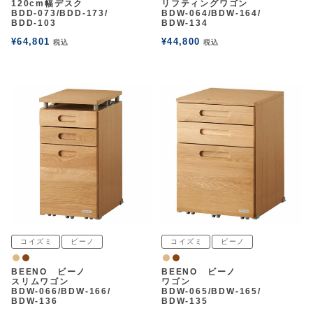
120cm幅デスク
リフティングワゴン
BDD-073/BDD-173/
BDW-064/BDW-164/
BDD-103
BDW-134
¥
64,801
¥
44,800
税込
税込
コイズミ
ビーノ
コイズミ
ビーノ
ナチュラル
ウォルナット
ナチュラル
ウォルナット
BEENO ビーノ
BEENO ビーノ
スリムワゴン
ワゴン
BDW-066/BDW-166/
BDW-065/BDW-165/
BDW-136
BDW-135