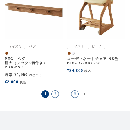
コイズミ
ペグ
コイズミ
ビーノ
ウォルナット
ウォルナット
白2
PEG ペグ
コーディネートチェア NS色
棚大（フック3個付き）
BDC-37/BDC-38
PDA-659
¥
34,800
税込
通常
¥
4,950
のところ
¥
2,000
税込
1
2
…
6