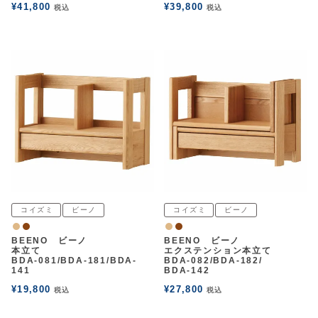
¥
41,800
¥
39,800
税込
税込
コイズミ
ビーノ
コイズミ
ビーノ
ナチュラル
ウォルナット
ナチュラル
ウォルナット
BEENO ビーノ
BEENO ビーノ
本立て
エクステンション本立て
BDA-081/BDA-181/BDA-
BDA-082/BDA-182/
141
BDA-142
¥
19,800
¥
27,800
税込
税込