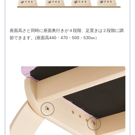
座面高さと同時に座面奥行きが４段階、足置きは２段階に調
節できます。(座面高440・470・500・530㎜）