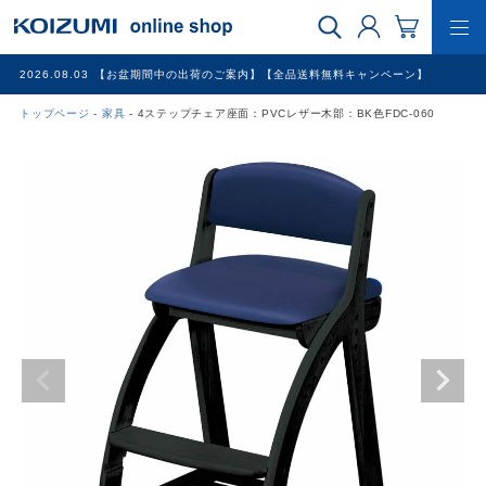
2026.08.03
【お盆期間中の出荷のご案内】【全品送料無料キャンペーン】
トップページ
家具
4ステップチェア座面：PVCレザー木部：BK色FDC-060
WEB限定品
理美容家電
調理家電
冷暖房家電
家具
その他