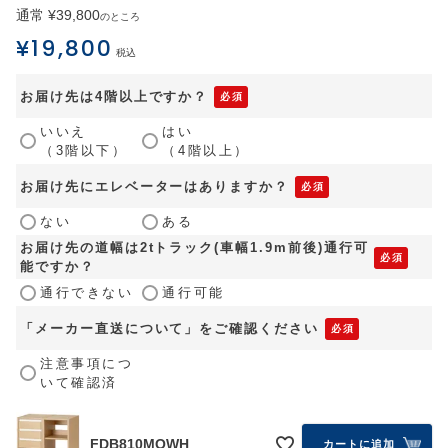
通常
¥
39,800
のところ
¥
19,800
税込
お届け先は4階以上ですか？
いいえ
はい
（3階以下）
（4階以上）
お届け先にエレベーターはありますか？
ない
ある
お届け先の道幅は2tトラック(車幅1.9m前後)通行可
能ですか？
通行できない
通行可能
「メーカー直送について」をご確認ください
注意事項につ
いて確認済
FDB810MOWH
カートに追加