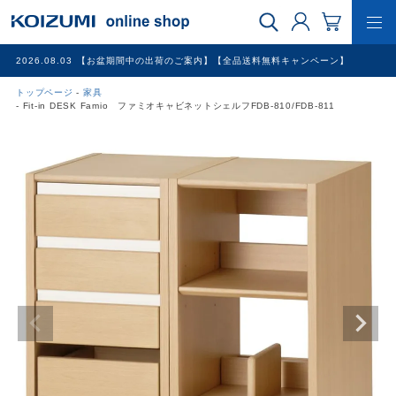
2026.08.03
【お盆期間中の出荷のご案内】【全品送料無料キャンペーン】
トップページ
家具
WEB限定品
Fit-in DESK Famio ファミオキャビネットシェルフFDB-810/FDB-811
理美容家電
調理家電
冷暖房家電
家具
その他