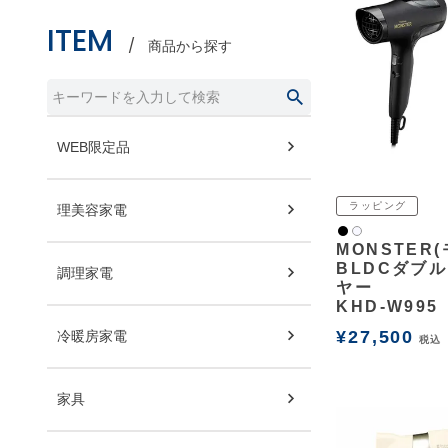
ITEM
商品から探す
WEB限定品
ラッピング
理美容家電
黒
白2
MONSTER
BLDCダブ
調理家電
ヤー
KHD-W995
¥
27,500
冷暖房家電
税込
家具