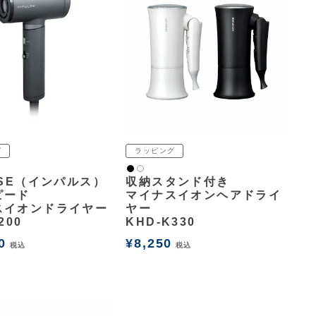
グ
ラッピング
黒
白2
LSE（インパルス）
収納スタンド付き
ピード
マイナスイオンヘアドライ
スイオンドライヤー
ヤー
200
KHD-K330
0
¥
8,250
税込
税込