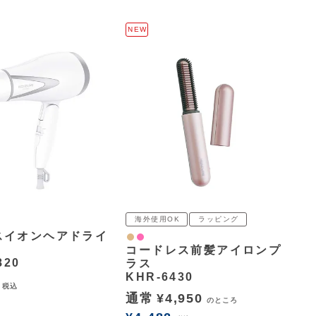
NEW
海外使用OK
ラッピング
スイオンヘアドライ
ナチュラル
ピンク
コードレス前髪アイロンプ
820
ラス
KHR-6430
税込
通常
¥
4,950
のところ