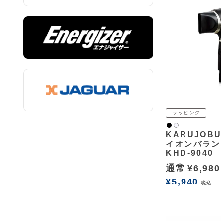
ラッピング
黒
白2
KARUJOB
イオンバラン
KHD-9040
通常
¥
6,980
¥
5,940
税込