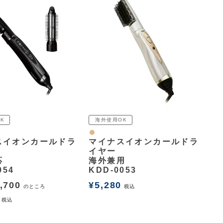
K
海外使用OK
ナチュラル
スイオンカールドラ
マイナスイオンカールドラ
イヤー
応
海外兼用
054
KDD-0053
,700
¥
5,280
のところ
税込
税込