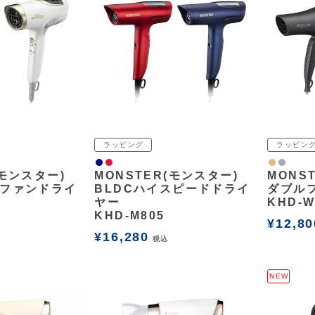
ラッピング
ラッピン
ネイビー
赤
ナチュラル
グレー
(モンスター)
MONSTER(モンスター)
MONS
ルファンドライ
BLDCハイスピードドライ
ダブル
ヤー
KHD-W
KHD-M805
¥
12,80
¥
16,280
税込
NEW