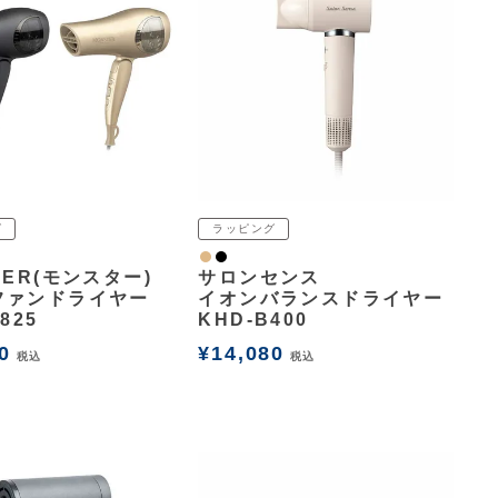
グ
ラッピング
ナチュラル
黒
TER(モンスター)
サロンセンス
ファンドライヤー
イオンバランスドライヤー
825
KHD-B400
0
¥
14,080
税込
税込