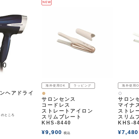
NEW
海外使用OK
ラッピング
海外使用O
ンヘアドライ
ナチュラル
白2
サロンセンス
サロン
コードレス
マイナ
ストレートアイロン
ストレ
のところ
スリムプレート
スリム
KHS-8440
KHS-8
¥
9,900
¥
7,480
税込