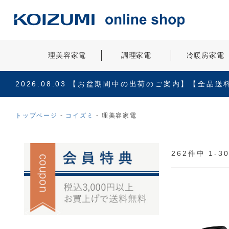
理美容家電
調理家電
冷暖房家電
2026.08.03
【お盆期間中の出荷のご案内】【全品送
トップページ
コイズミ
理美容家電
262
件中
1
-
3