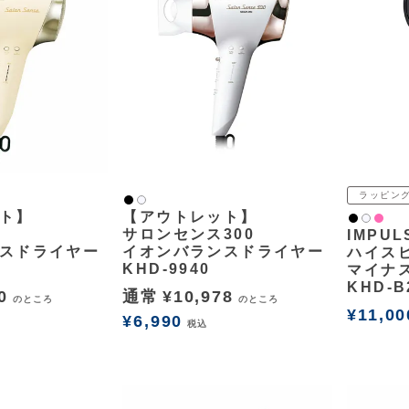
ラッピン
黒
白2
ト】
【アウトレット】
黒
ピンク
白2
サロンセンス300
IMPU
スドライヤー
イオンバランスドライヤー
ハイス
KHD-9940
マイナ
KHD-B
0
通常
¥
10,978
のところ
のところ
¥
11,00
¥
6,990
税込