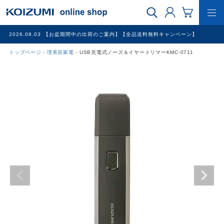
2026.08.03
【お盆期間中の出荷のご案内】【全品送料無料キャンペーン】
トップページ
理美容家電
USB充電式ノーズ＆イヤートリマーKMC-0711
WEB限定品
理美容家電
調理家電
冷暖房家電
家具
その他