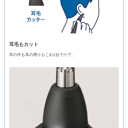
耳毛もカット
耳の中も耳の周りもこれ1台でケア。