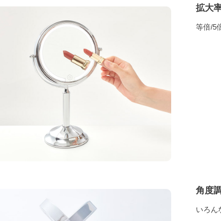
拡大
等倍/5
角度
いろん