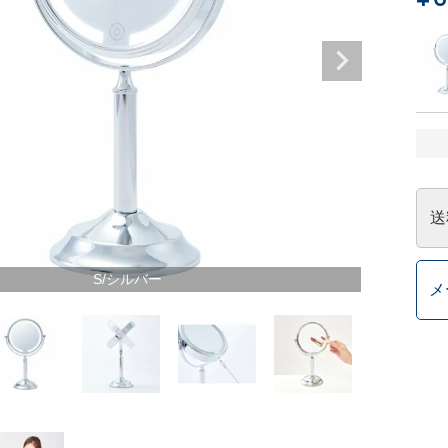
送
S/シルバー
メ