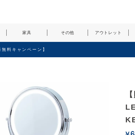
検索
家具
その他
アウトレット
料無料キャンペーン】
【
L
K
¥
6