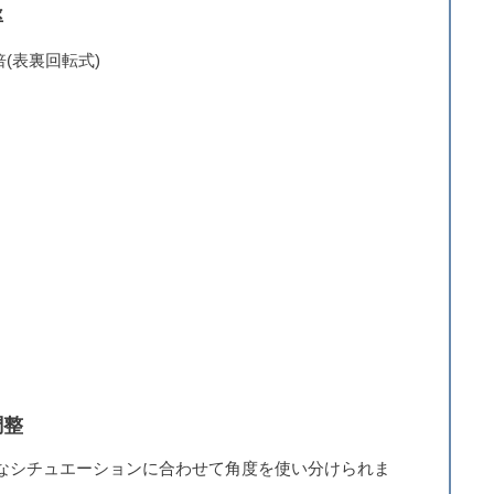
率
倍(表裏回転式)
調整
なシチュエーションに合わせて角度を使い分けられま