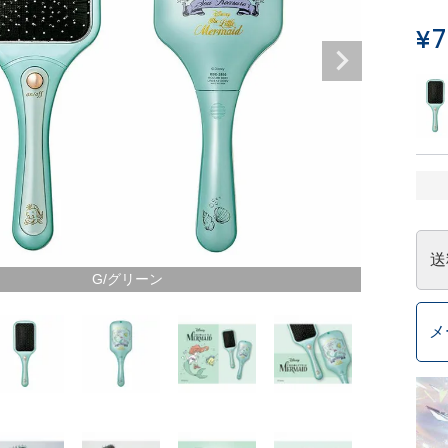
¥
7
送
G/グリーン
メ