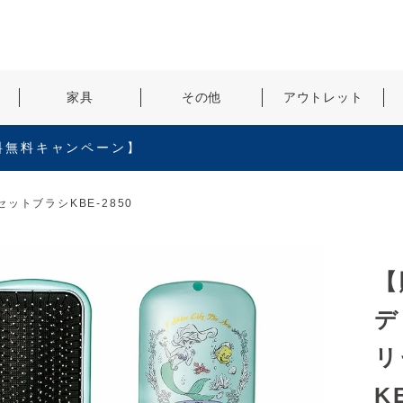
検索
家具
その他
アウトレット
料無料キャンペーン】
ットブラシKBE-2850
【
デ
リ
K