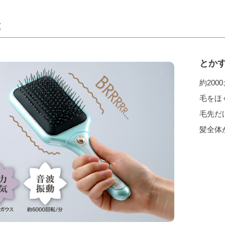
徴
とか
約20
毛をほ
毛先だ
髪全体