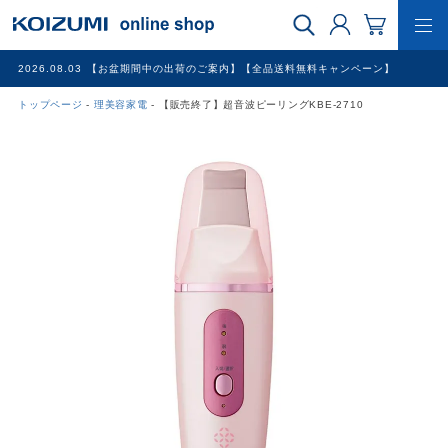
2026.08.03
【お盆期間中の出荷のご案内】【全品送料無料キャンペーン】
トップページ
理美容家電
【販売終了】超音波ピーリングKBE-2710
WEB限定品
理美容家電
調理家電
冷暖房家電
家具
その他