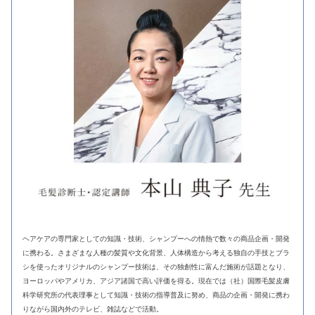
ヘアケアの専門家としての知識・技術、シャンプーへの情熱で数々の商品企画・開発
に携わる。さまざまな人種の髪質や文化背景、人体構造から考える独自の手技とブラ
シを使ったオリジナルのシャンプー技術は、その独創性に富んだ施術が話題となり、
ヨーロッパやアメリカ、アジア諸国で高い評価を得る。現在では（社）国際毛髪皮膚
科学研究所の代表理事として知識・技術の指導普及に努め、商品の企画・開発に携わ
りながら国内外のテレビ、雑誌などで活動。