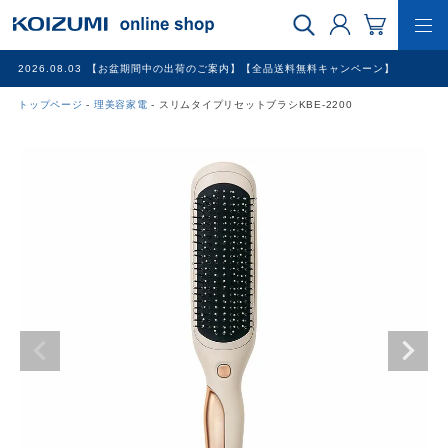
2026.08.03
【お盆期間中の出荷のご案内】【全品送料無料キャンペーン】
トップページ
理美容家電
スリムタイプリセットブラシKBE-2200
WEB限定品
理美容家電
調理家電
冷暖房家電
家具
その他