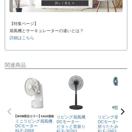
【特集ページ】
扇風機とサーキュレーターの違いとは？
詳細はこちら
関連商品
[WEB限定カラー] SALE価格
リビング扇風機
リビング扇風機
ミニリビング扇風機
DCモーター
DCモーター
DCモーター
ピタッと首振り
折りたたみ
KLF-2069
KLF-30261
KLF-1863