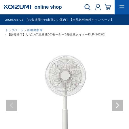
2026.08.03
【お盆期間中の出荷のご案内】【全品送料無料キャンペーン】
トップページ
冷暖房家電
WEB限定品
【販売終了】リビング扇風機DCモーター5分強風タイマーKLF-30262
理美容家電
調理家電
冷暖房家電
家具
その他