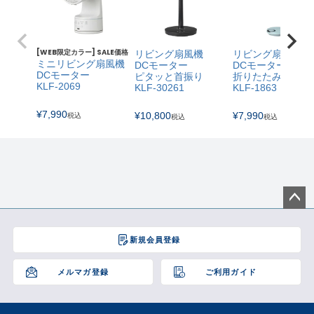
[WEB限定カラー] SALE価格
リビング扇風機
リビング扇風機
ミニリビング扇風機
DCモーター
DCモーター
DCモーター
ピタッと首振り
折りたたみ
KLF-2069
KLF-30261
KLF-1863
¥
7,990
¥
10,800
¥
7,990
税込
税込
税込
ペー
ジト
新規会員登録
ップ
へ
メルマガ登録
ご利用ガイド