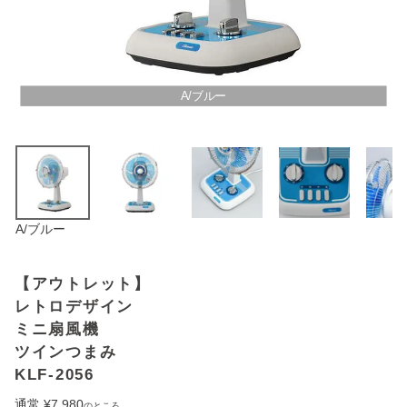
アウトレットSALE
ブログ
A/ブルー
ご利用ガイド
ログイン
A/ブルー
お問い合わせ
【アウトレット】
レトロデザイン
ミニ扇風機
ツインつまみ
KLF-2056
通常
¥
7,980
のところ