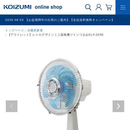
2026.08.03
【お盆期間中の出荷のご案内】【全品送料無料キャンペーン】
トップページ
冷暖房家電
WEB限定品
【アウトレット】レトロデザインミニ扇風機ツインつまみKLF-2056
理美容家電
調理家電
冷暖房家電
家具
その他