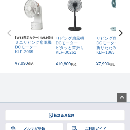
[WEB限定カラー] SALE価格
リビング扇風機
リビング扇風機
ミニリビング扇風機
DCモーター
DCモーター
DCモーター
ピタッと首振り
折りたたみ
KLF-2069
KLF-30261
KLF-1863
¥
7,990
¥
10,800
¥
7,990
税込
税込
税込
ペー
ジト
新規会員登録
ップ
へ
メルマガ登録
ご利用ガイド