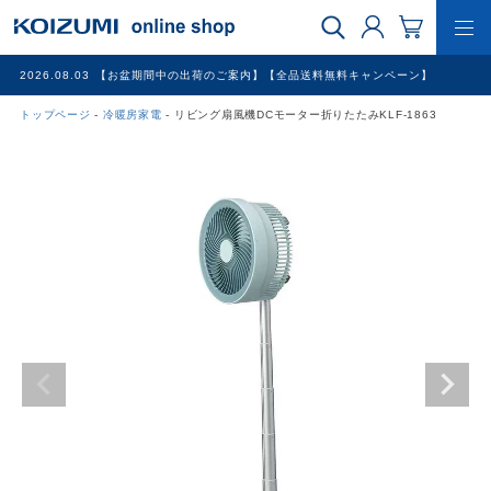
2026.08.03
【お盆期間中の出荷のご案内】【全品送料無料キャンペーン】
トップページ
冷暖房家電
リビング扇風機DCモーター折りたたみKLF-1863
WEB限定品
理美容家電
調理家電
冷暖房家電
家具
その他