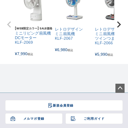
[WEB限定カラー] SALE価格
レトロデザイン
レトロデザイン
ミニリビング扇風機
ミニ扇風機
ミニ扇風機
DCモーター
KLF-2067
ツインつまみ
KLF-2069
KLF-2066
¥
6,980
税込
¥
7,990
¥
5,990
税込
税込
ペー
ジト
新規会員登録
ップ
へ
メルマガ登録
ご利用ガイド