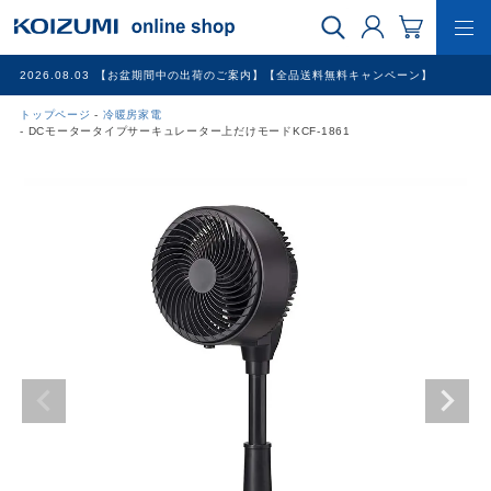
2026.08.03
【お盆期間中の出荷のご案内】【全品送料無料キャンペーン】
トップページ
冷暖房家電
WEB限定品
DCモータータイプサーキュレーター上だけモードKCF-1861
理美容家電
調理家電
冷暖房家電
家具
その他