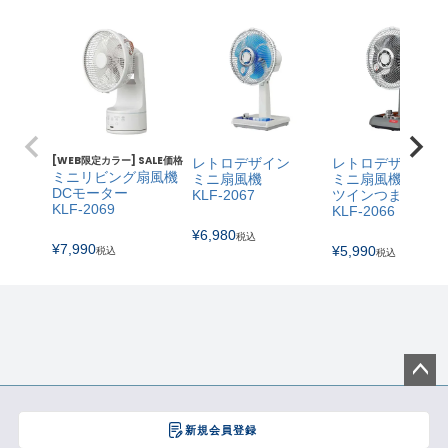
[WEB限定カラー] SALE価格
レトロデザイン
レトロデザイン
ミニリビング扇風機
ミニ扇風機
ミニ扇風機
DCモーター
KLF-2067
ツインつまみ
KLF-2069
KLF-2066
¥
6,980
税込
¥
7,990
¥
5,990
税込
税込
ペー
ジト
新規会員登録
ップ