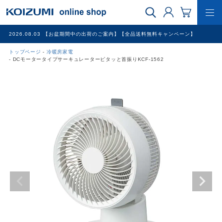
2026.08.03
【お盆期間中の出荷のご案内】【全品送料無料キャンペーン】
トップページ
冷暖房家電
WEB限定品
DCモータータイプサーキュレーターピタッと首振りKCF-1562
理美容家電
調理家電
冷暖房家電
家具
その他